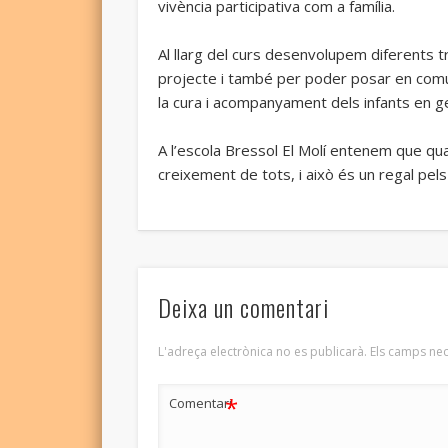
vivència participativa com a família.
Al llarg del curs desenvolupem diferents t
projecte i també per poder posar en comú
la cura i acompanyament dels infants en g
A l’escola Bressol El Molí entenem que qua
creixement de tots, i això és un regal pels
Deixa un comentari
L'adreça electrònica no es publicarà.
Els camps ne
*
Comentari