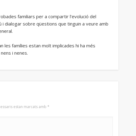
robades familiars per a compartir l’evolució del
 i dialogar sobre qüestions que tinguin a veure amb
eneral.
n les famílies estan molt implicades hi ha més
 nens i nenes.
cessaris estan marcats amb
*