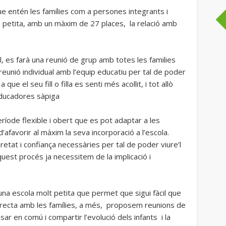
ue entén les famílies com a persones integrants i
a petita, amb un màxim de 27 places, la relació amb
l, es farà una reunió de grup amb totes les families
reunió individual amb l’equip educatiu per tal de poder
ue el seu fill o filla es senti més acollit, i tot allò
educadores sàpiga
ríode flexible i obert que es pot adaptar a les
 d’afavorir al màxim la seva incorporació a l’escola.
etat i confiança necessàries per tal de poder viure’l
quest procés ja necessitem de la implicació i
una escola molt petita que permet que sigui fàcil que
directa amb les famílies, a més, proposem reunions de
ar en comú i compartir l’evolució dels infants i la